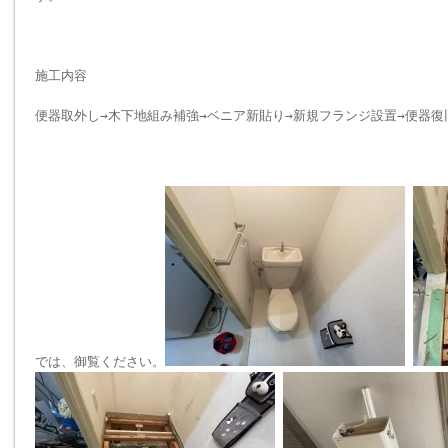
施工内容
便器取外し→木下地組み補強→ベニア新貼り→新規フランジ設置→便器復
では、御覧ください。