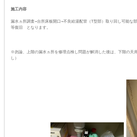
施工内容
漏水ヵ所調査→台所床板開口→不良給湯配管（T型部）取り回し可能な部
等復旧 となります。
※勿論、上階の漏水ヵ所を修理点検し問題が解消した後は、下階の天
し）