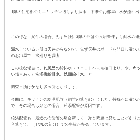
4階の住宅部のミニキッチン辺りより漏水 下階のお部屋に水が流れ出
この様な、案件の場合、先ず当社に3階の店舗の入居者様より漏水の連
漏水しているヵ所は天井からなので、先ず天井のボードを開口し漏水
のお部屋で、水廻りを調査
この様な場合は、
お風呂の給排水
（ユニットバス点検口より）や、
キ
い場合あり）
洗濯機給排水
、
洗面給排水
、と
調査ヵ所はかなり多ヵ所となります。
今回は、キッチンの給湯配管（銅管の繋ぎ部）でした。持続的に漏水
で、その場合も殆どの場合、給湯配管が原因です。
給湯配管も、最近の樹脂管の場合新しく、殆ど問題は見たことがあり
合繋ぎで、（TやLの部分）での事故が多発しています。