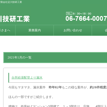
の有限会社淀川技研工業
客さまへ
業務案内
お問い合わせ
2021年1月の一覧
台所給湯配管より漏水
今回もマタマタ、漏水案件
昨年R2年
もこの様な案件が、
約20件程度
ほんの一部ですがご紹介します。
建物は、鉄骨ALCマンション5階建て １－3階迄は、店舗 4階以上