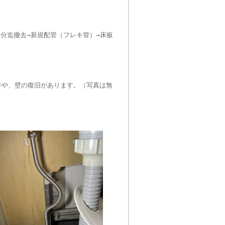
分迄撤去→新規配管（フレキ管）→床板
井や、壁の復旧があります。（写真は無